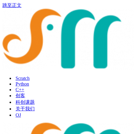
跳至正文
Scratch
Python
C++
创客
科创课题
关于我们
OJ