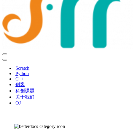
导
航
导
菜
航
Scratch
单
菜
Python
单
C++
创客
科创课题
关于我们
OJ