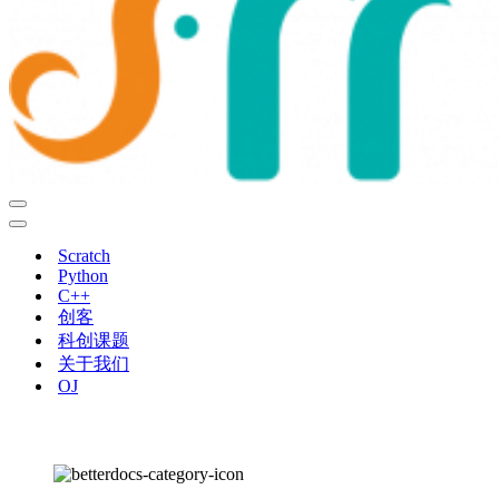
导
航
导
菜
航
Scratch
单
菜
Python
单
C++
创客
科创课题
关于我们
OJ