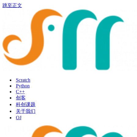
跳至正文
Scratch
Python
C++
创客
科创课题
关于我们
OJ