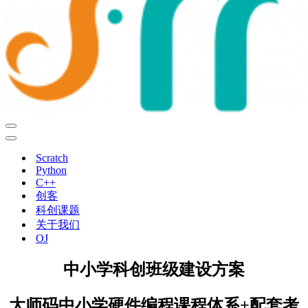
导
航
导
菜
航
Scratch
单
菜
Python
单
C++
创客
科创课题
关于我们
OJ
中小学科创班级建设方案
大师码中小学硬件编程课程体系+配套考