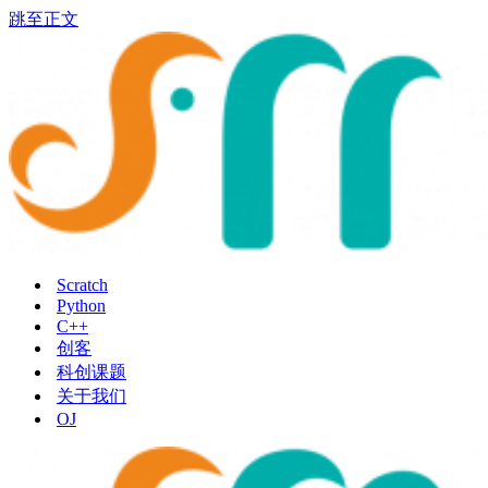
跳至正文
Scratch
Python
C++
创客
科创课题
关于我们
OJ