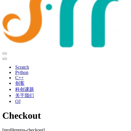
导
航
导
菜
航
Scratch
单
菜
Python
单
C++
创客
科创课题
关于我们
OJ
Checkout
[profilepress-checkout]