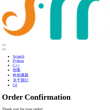
导
航
导
菜
航
Scratch
单
菜
Python
单
C++
创客
科创课题
关于我们
OJ
Order Confirmation
Thank you for your order!