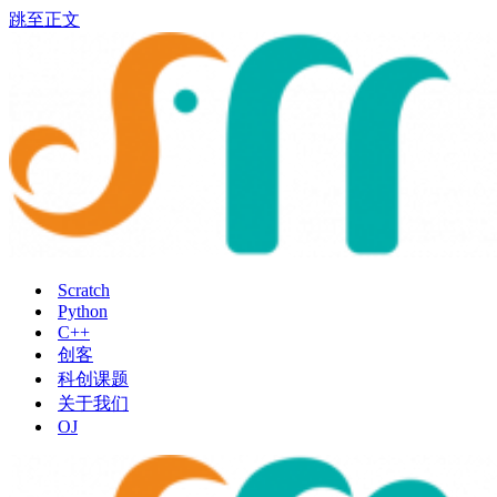
跳至正文
Scratch
Python
C++
创客
科创课题
关于我们
OJ