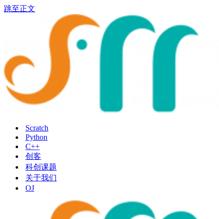
跳至正文
Scratch
Python
C++
创客
科创课题
关于我们
OJ