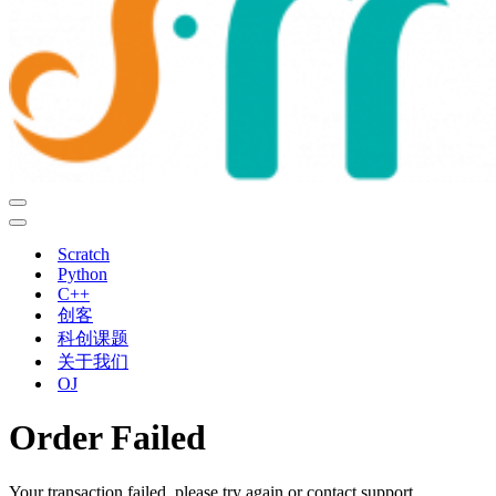
导
航
导
菜
航
Scratch
单
菜
Python
单
C++
创客
科创课题
关于我们
OJ
Order Failed
Your transaction failed, please try again or contact support.