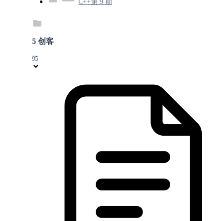
C++第 9 期
5 创客
95