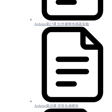
Arduino第27课 红外避障传感器实验
Arduino第28课 语音合成模块