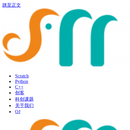
跳至正文
Scratch
Python
C++
创客
科创课题
关于我们
OJ