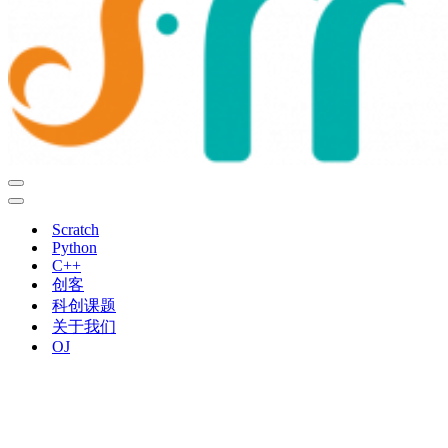
导
航
导
菜
航
Scratch
单
菜
Python
单
C++
创客
科创课题
关于我们
OJ