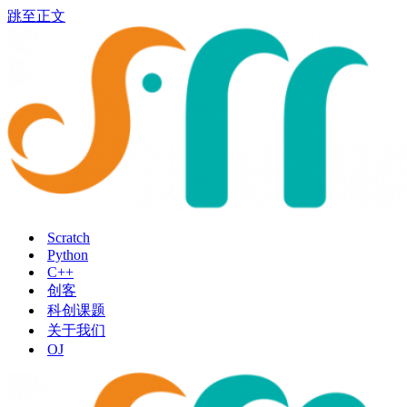
跳至正文
Scratch
Python
C++
创客
科创课题
关于我们
OJ