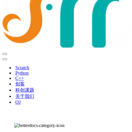
导
航
导
菜
航
Scratch
单
菜
Python
单
C++
创客
科创课题
关于我们
OJ