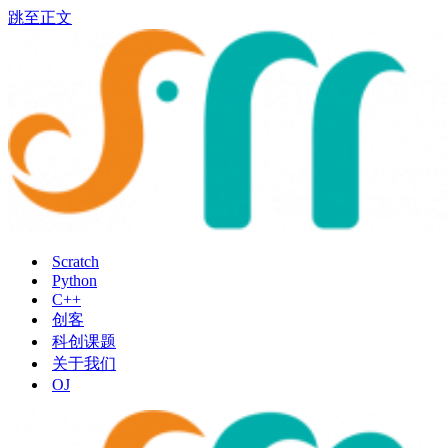
跳至正文
Scratch
Python
C++
创客
科创课题
关于我们
OJ