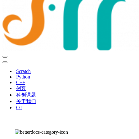
导
航
导
菜
航
Scratch
单
菜
Python
单
C++
创客
科创课题
关于我们
OJ