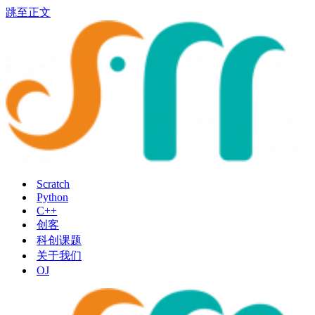
跳至正文
Scratch
Python
C++
创客
科创课题
关于我们
OJ