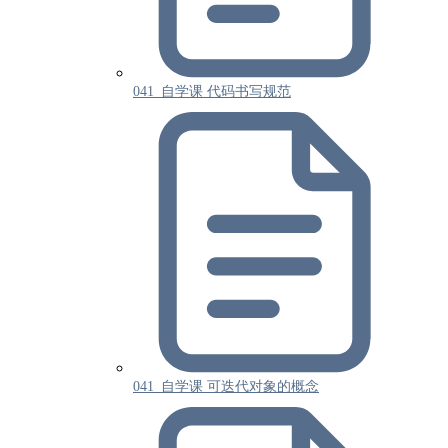
041_自学课 代码书写规范
041_自学课 可迭代对象的概念