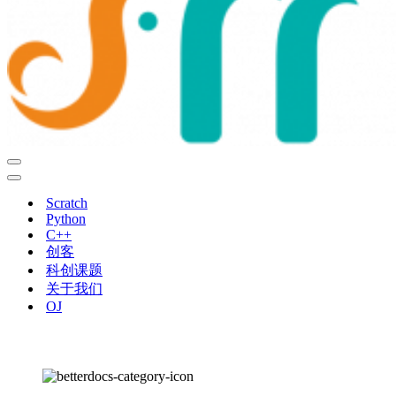
导
航
导
菜
航
Scratch
单
菜
Python
单
C++
创客
科创课题
关于我们
OJ