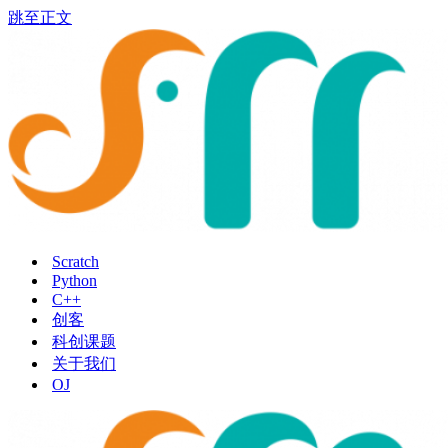
跳至正文
Scratch
Python
C++
创客
科创课题
关于我们
OJ