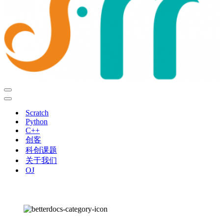
导
航
导
菜
航
Scratch
单
菜
Python
单
C++
创客
科创课题
关于我们
OJ