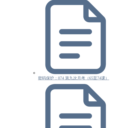
密码保护：074 第九次月考（65至74课）