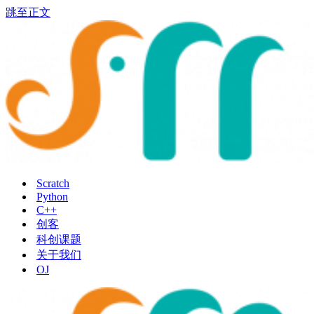
跳至正文
Scratch
Python
C++
创客
科创课题
关于我们
OJ