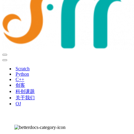
导
航
导
菜
航
Scratch
单
菜
Python
单
C++
创客
科创课题
关于我们
OJ