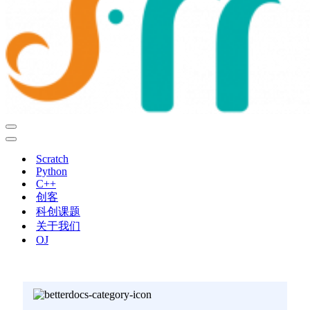
导
航
导
菜
航
Scratch
单
菜
Python
单
C++
创客
科创课题
关于我们
OJ