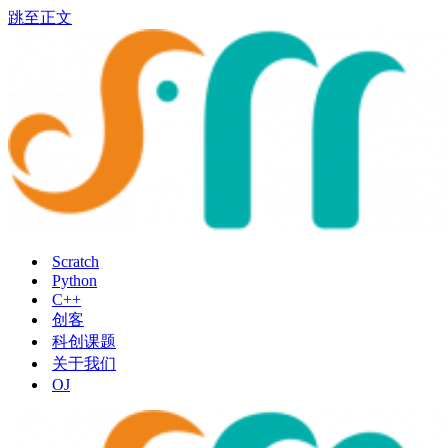
跳至正文
Scratch
Python
C++
创客
科创课题
关于我们
OJ