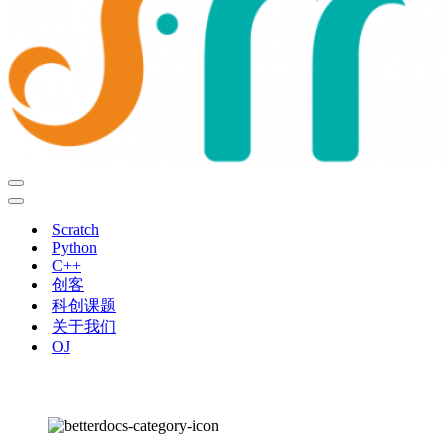
导
航
导
菜
航
Scratch
单
菜
Python
单
C++
创客
科创课题
关于我们
OJ