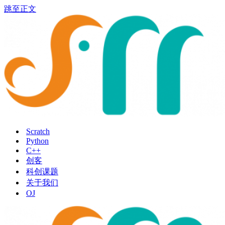
跳至正文
Scratch
Python
C++
创客
科创课题
关于我们
OJ