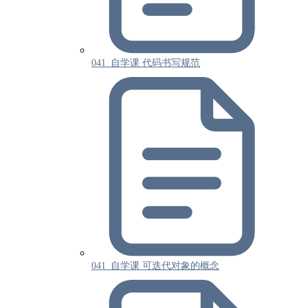
041_自学课 代码书写规范
041_自学课 可迭代对象的概念