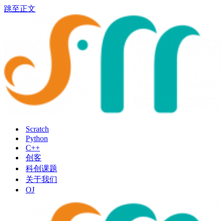
跳至正文
Scratch
Python
C++
创客
科创课题
关于我们
OJ