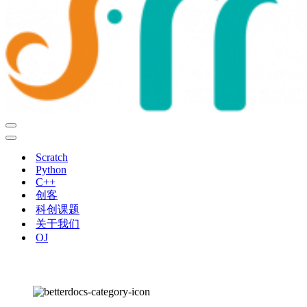
导
航
导
菜
航
Scratch
单
菜
Python
单
C++
创客
科创课题
关于我们
OJ