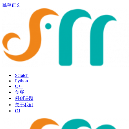
跳至正文
Scratch
Python
C++
创客
科创课题
关于我们
OJ