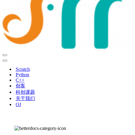
导
航
导
菜
航
Scratch
单
菜
Python
单
C++
创客
科创课题
关于我们
OJ