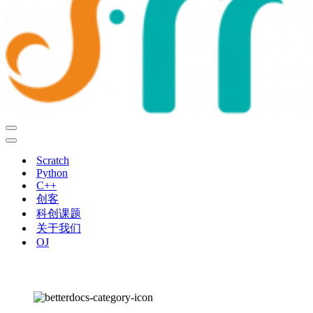
导
航
导
菜
航
Scratch
单
菜
Python
单
C++
创客
科创课题
关于我们
OJ