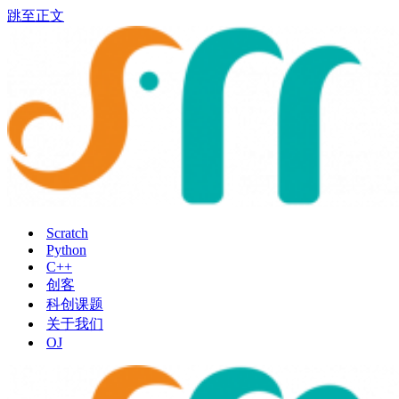
跳至正文
Scratch
Python
C++
创客
科创课题
关于我们
OJ