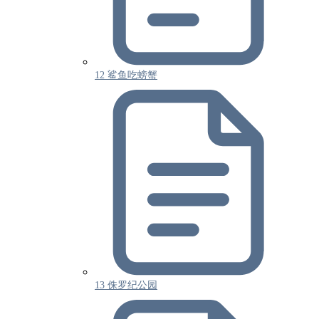
12 鲨鱼吃螃蟹
13 侏罗纪公园