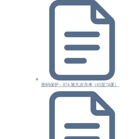
密码保护：074 第九次月考（65至74课）