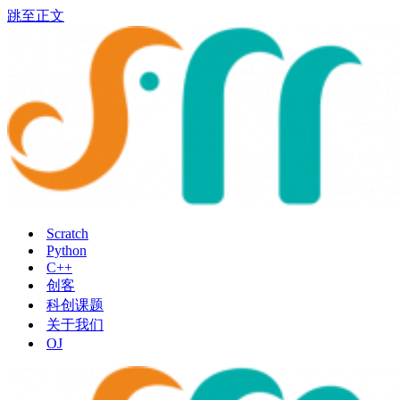
跳至正文
Scratch
Python
C++
创客
科创课题
关于我们
OJ