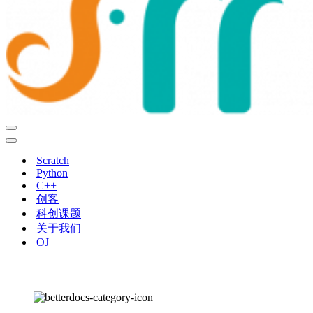
导
航
导
菜
航
Scratch
单
菜
Python
单
C++
创客
科创课题
关于我们
OJ