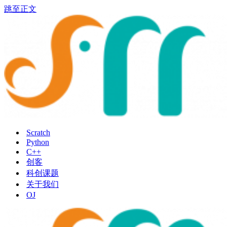
跳至正文
Scratch
Python
C++
创客
科创课题
关于我们
OJ