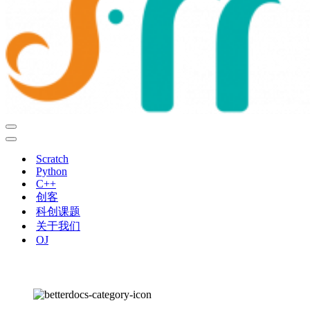
导
航
导
菜
航
Scratch
单
菜
Python
单
C++
创客
科创课题
关于我们
OJ