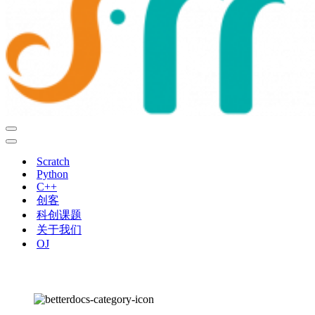
导
航
导
菜
航
Scratch
单
菜
Python
单
C++
创客
科创课题
关于我们
OJ