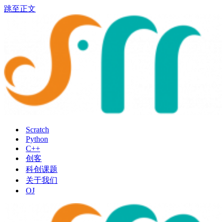
跳至正文
Scratch
Python
C++
创客
科创课题
关于我们
OJ