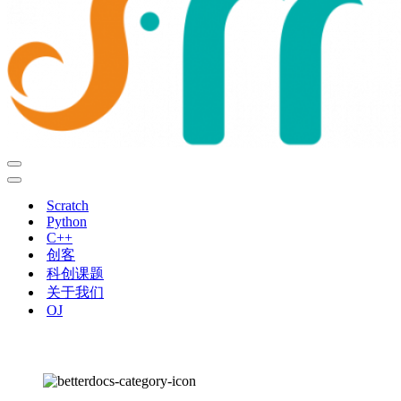
导
航
导
菜
航
Scratch
单
菜
Python
单
C++
创客
科创课题
关于我们
OJ