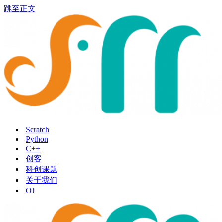
跳至正文
Scratch
Python
C++
创客
科创课题
关于我们
OJ