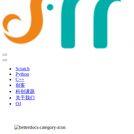
导
航
导
菜
航
Scratch
单
菜
Python
单
C++
创客
科创课题
关于我们
OJ