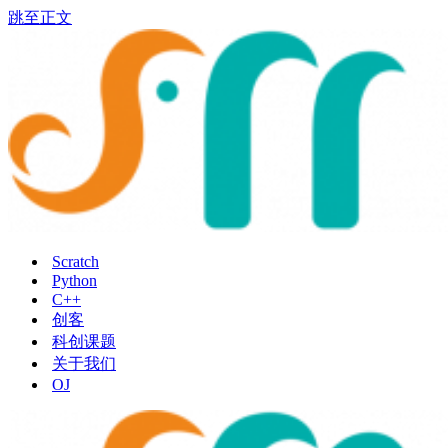
跳至正文
Scratch
Python
C++
创客
科创课题
关于我们
OJ