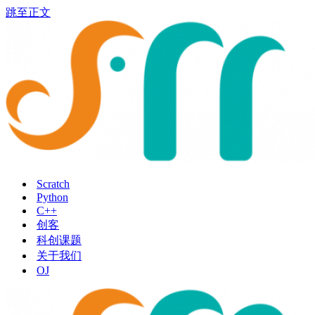
跳至正文
Scratch
Python
C++
创客
科创课题
关于我们
OJ