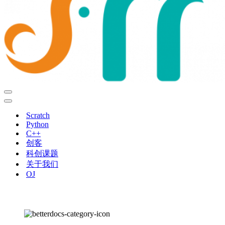
导
航
导
菜
航
Scratch
单
菜
Python
单
C++
创客
科创课题
关于我们
OJ