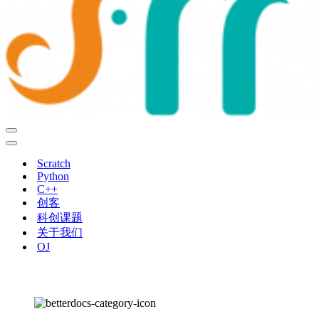
导
航
导
菜
航
Scratch
单
菜
Python
单
C++
创客
科创课题
关于我们
OJ