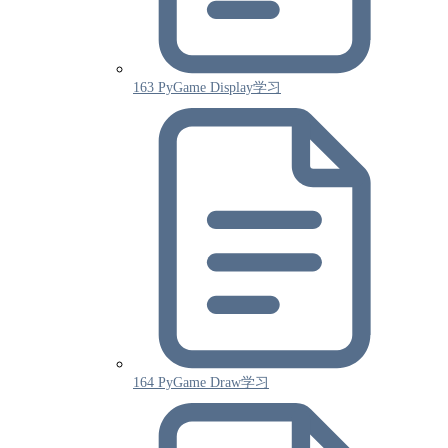
163 PyGame Display学习
164 PyGame Draw学习