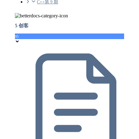
C++第 9 期
5 创客
95