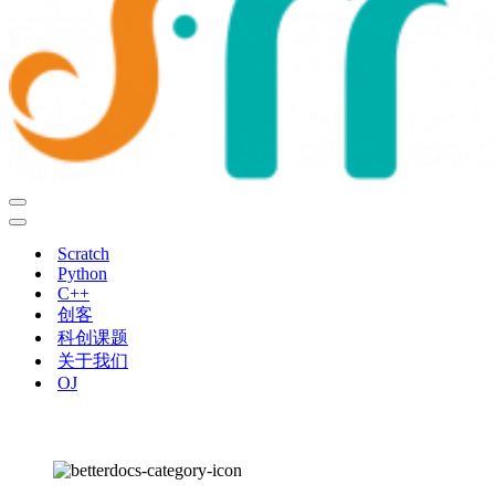
导
航
导
菜
航
Scratch
单
菜
Python
单
C++
创客
科创课题
关于我们
OJ