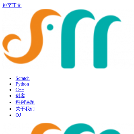
跳至正文
Scratch
Python
C++
创客
科创课题
关于我们
OJ