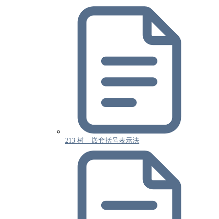
213 树 – 嵌套括号表示法