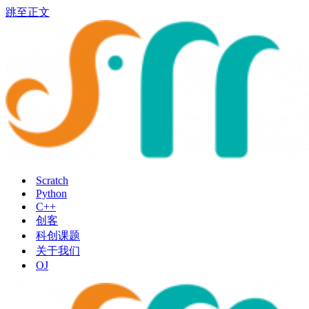
跳至正文
Scratch
Python
C++
创客
科创课题
关于我们
OJ