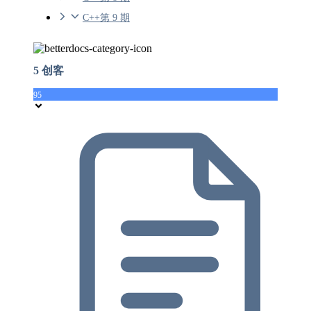
C++第 9 期
5 创客
95