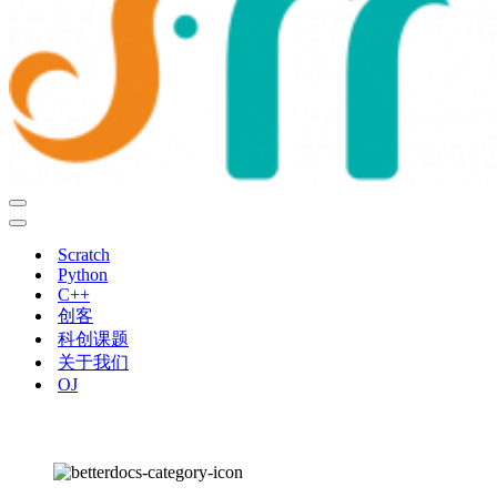
导
航
导
菜
航
Scratch
单
菜
Python
单
C++
创客
科创课题
关于我们
OJ