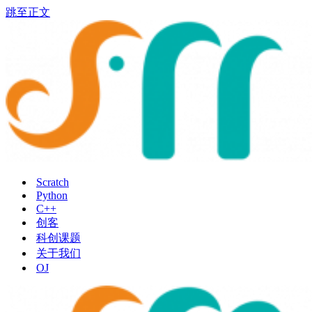
跳至正文
Scratch
Python
C++
创客
科创课题
关于我们
OJ