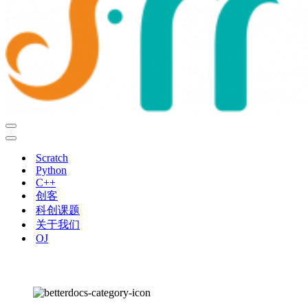
导
航
导
菜
航
Scratch
单
菜
Python
单
C++
创客
科创课题
关于我们
OJ