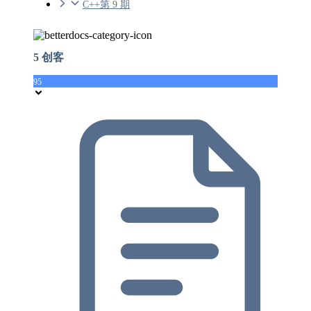
C++第 9 期
5 创客
95