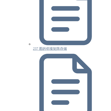
237 图的邻接矩阵存储