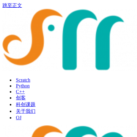
跳至正文
Scratch
Python
C++
创客
科创课题
关于我们
OJ