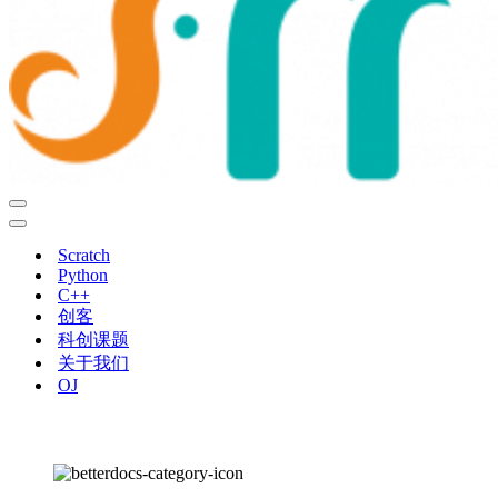
导
航
导
菜
航
Scratch
单
菜
Python
单
C++
创客
科创课题
关于我们
OJ