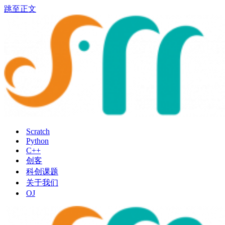
跳至正文
Scratch
Python
C++
创客
科创课题
关于我们
OJ