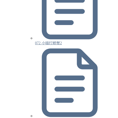
072 小猫打螃蟹2