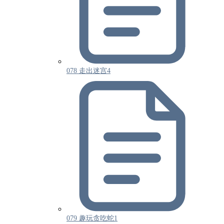
078 走出迷宫4
079 趣玩贪吃蛇1