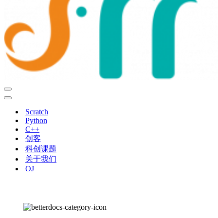
导
航
导
菜
航
Scratch
单
菜
Python
单
C++
创客
科创课题
关于我们
OJ