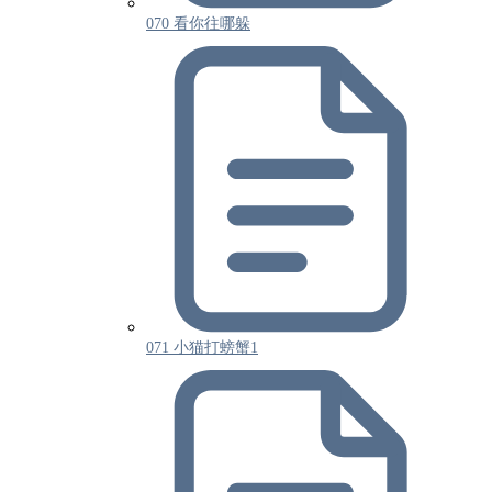
070 看你往哪躲
071 小猫打螃蟹1