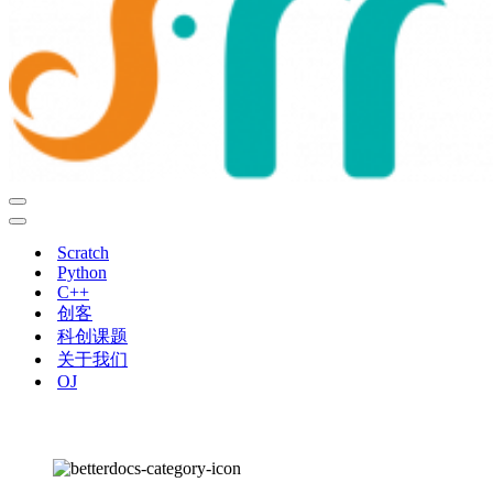
导
航
导
菜
航
Scratch
单
菜
Python
单
C++
创客
科创课题
关于我们
OJ