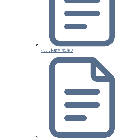
072 小猫打螃蟹2