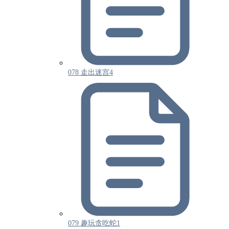
078 走出迷宫4
079 趣玩贪吃蛇1