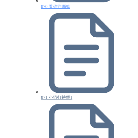
070 看你往哪躲
071 小猫打螃蟹1