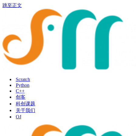
跳至正文
Scratch
Python
C++
创客
科创课题
关于我们
OJ