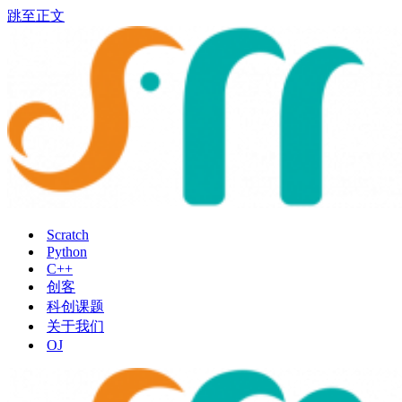
跳至正文
Scratch
Python
C++
创客
科创课题
关于我们
OJ