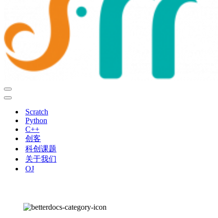
导
航
导
菜
航
Scratch
单
菜
Python
单
C++
创客
科创课题
关于我们
OJ