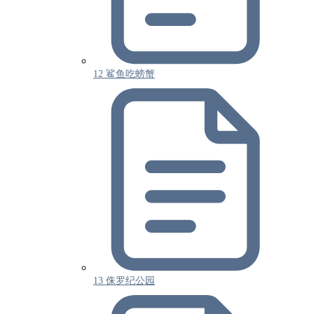
12 鲨鱼吃螃蟹
13 侏罗纪公园