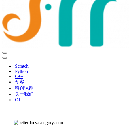
导
航
导
菜
航
Scratch
单
菜
Python
单
C++
创客
科创课题
关于我们
OJ