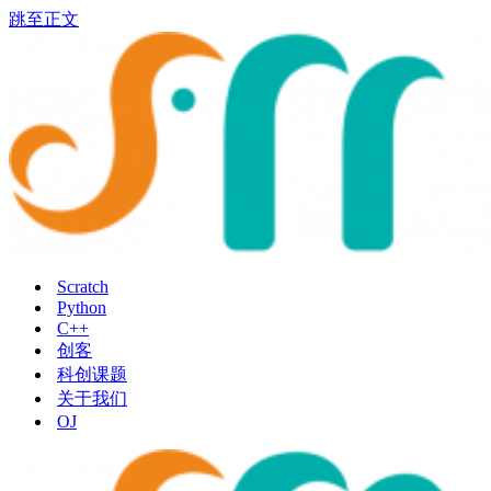
跳至正文
Scratch
Python
C++
创客
科创课题
关于我们
OJ