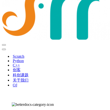
导
航
导
菜
航
Scratch
单
菜
Python
单
C++
创客
科创课题
关于我们
OJ