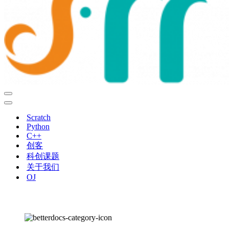
导
航
导
菜
航
Scratch
单
菜
Python
单
C++
创客
科创课题
关于我们
OJ