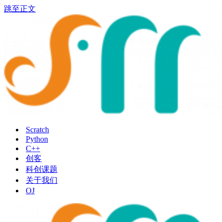
跳至正文
Scratch
Python
C++
创客
科创课题
关于我们
OJ