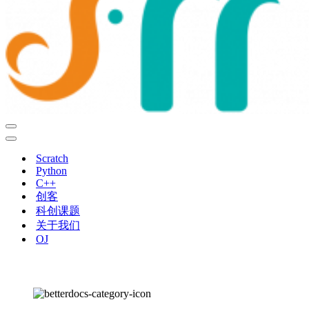
导
航
导
菜
航
Scratch
单
菜
Python
单
C++
创客
科创课题
关于我们
OJ