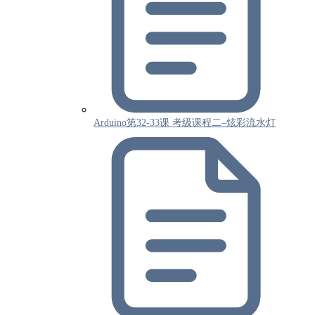
Arduino第32-33课 考级课程二–炫彩流水灯