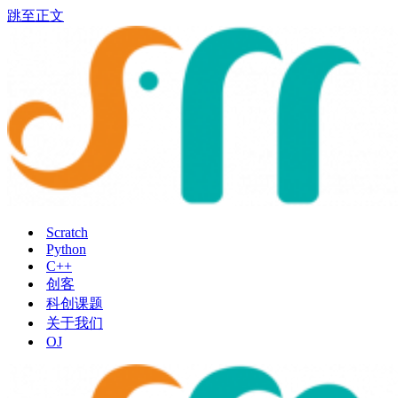
跳至正文
Scratch
Python
C++
创客
科创课题
关于我们
OJ