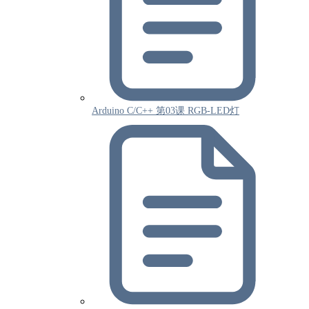
Arduino C/C++ 第03课 RGB-LED灯