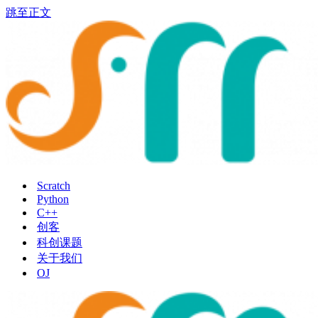
跳至正文
Scratch
Python
C++
创客
科创课题
关于我们
OJ