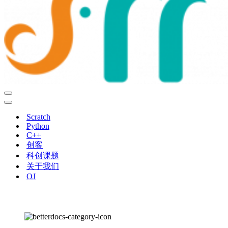
导
航
导
菜
航
Scratch
单
菜
Python
单
C++
创客
科创课题
关于我们
OJ