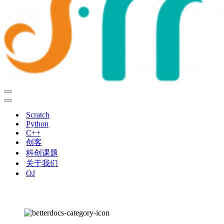
导
航
导
菜
航
Scratch
单
菜
Python
单
C++
创客
科创课题
关于我们
OJ