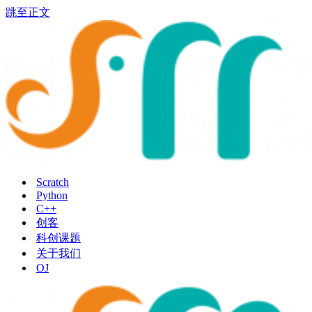
跳至正文
Scratch
Python
C++
创客
科创课题
关于我们
OJ