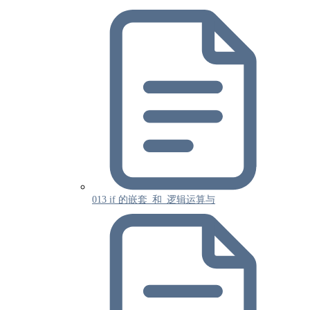
013 if 的嵌套_和_逻辑运算与