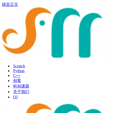
跳至正文
Scratch
Python
C++
创客
科创课题
关于我们
OJ