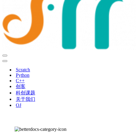
导
航
导
菜
航
Scratch
单
菜
Python
单
C++
创客
科创课题
关于我们
OJ