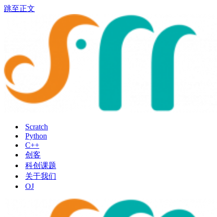
跳至正文
Scratch
Python
C++
创客
科创课题
关于我们
OJ