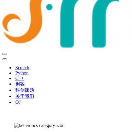
导
航
导
菜
航
Scratch
单
菜
Python
单
C++
创客
科创课题
关于我们
OJ