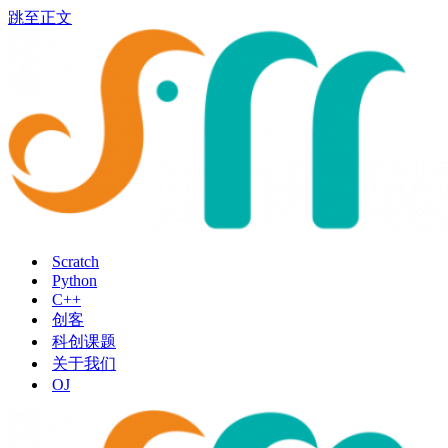
跳至正文
Scratch
Python
C++
创客
科创课题
关于我们
OJ