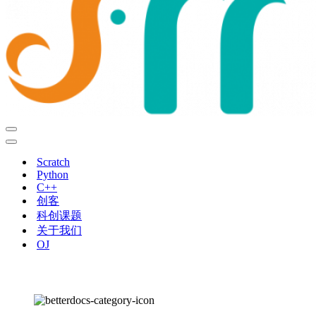
导
航
导
菜
航
Scratch
单
菜
Python
单
C++
创客
科创课题
关于我们
OJ