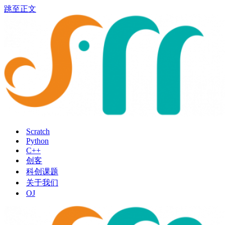
跳至正文
Scratch
Python
C++
创客
科创课题
关于我们
OJ