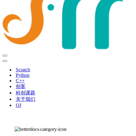
导
航
导
菜
航
Scratch
单
菜
Python
单
C++
创客
科创课题
关于我们
OJ