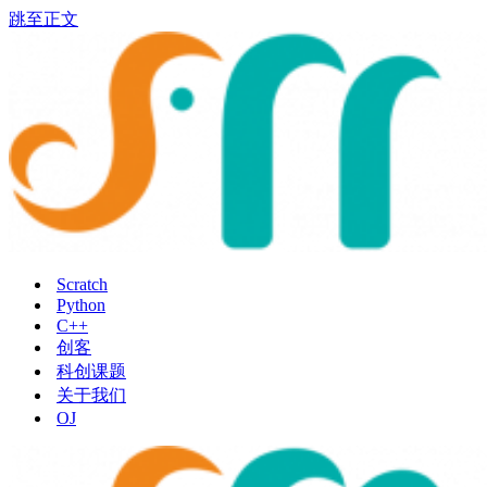
跳至正文
Scratch
Python
C++
创客
科创课题
关于我们
OJ