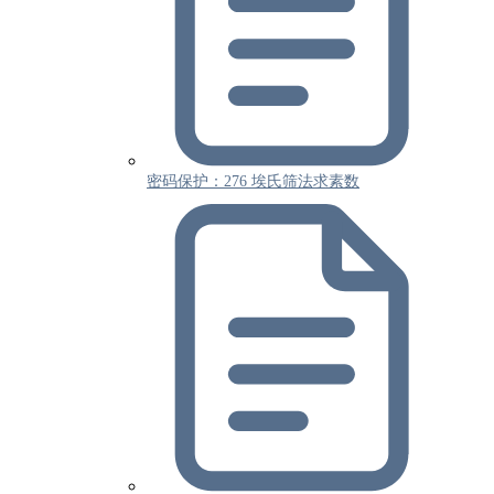
密码保护：276 埃氏筛法求素数