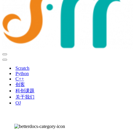
导
航
导
菜
航
Scratch
单
菜
Python
单
C++
创客
科创课题
关于我们
OJ