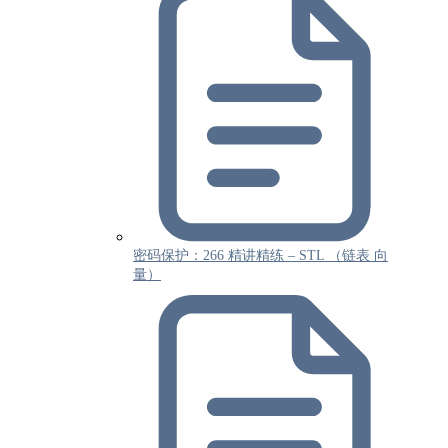
密码保护：266 精讲精练 – STL （链表 向
量）