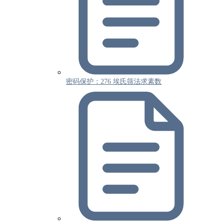
密码保护：276 埃氏筛法求素数