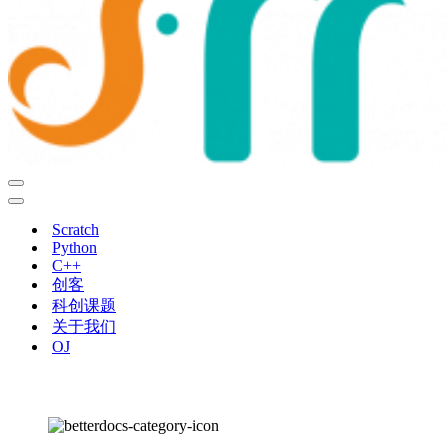
导
航
导
菜
航
Scratch
单
菜
Python
单
C++
创客
科创课题
关于我们
OJ