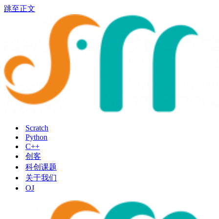
跳至正文
Scratch
Python
C++
创客
科创课题
关于我们
OJ