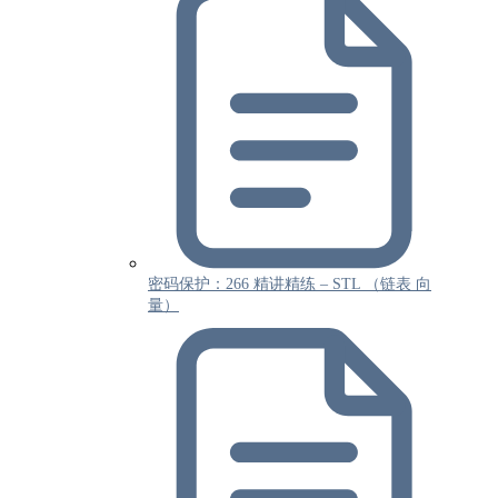
密码保护：266 精讲精练 – STL （链表 向
量）