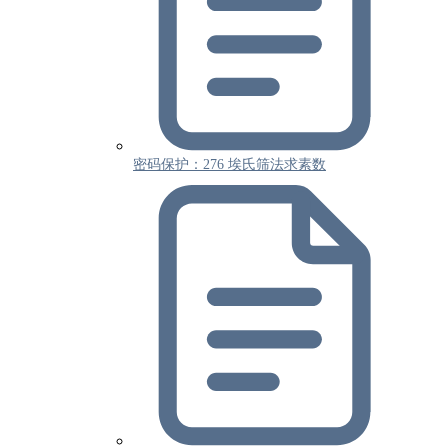
密码保护：276 埃氏筛法求素数