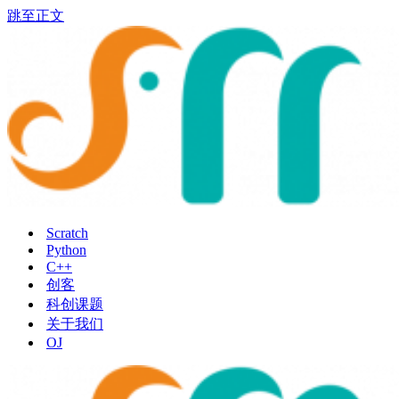
跳至正文
Scratch
Python
C++
创客
科创课题
关于我们
OJ