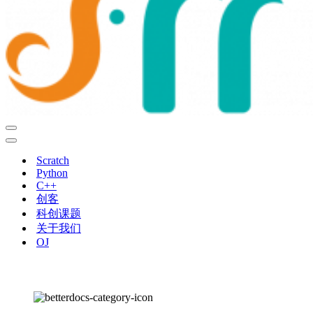
导
航
导
菜
航
Scratch
单
菜
Python
单
C++
创客
科创课题
关于我们
OJ