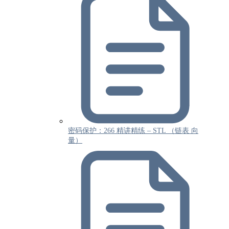
密码保护：266 精讲精练 – STL （链表 向
量）