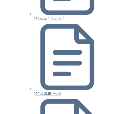
071 sscanf 和 sprintf
072 枚举和 switch