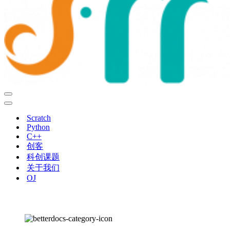
导
航
导
菜
航
Scratch
单
菜
Python
单
C++
创客
科创课题
关于我们
OJ