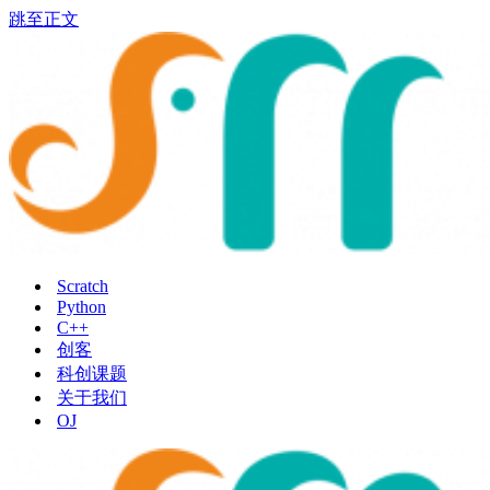
跳至正文
Scratch
Python
C++
创客
科创课题
关于我们
OJ