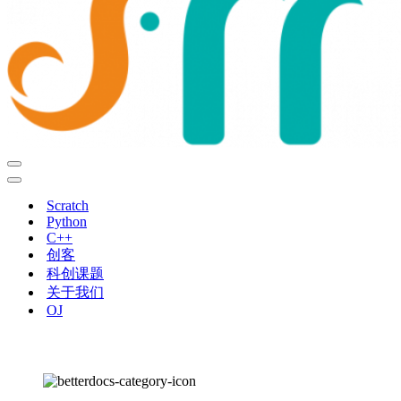
导
航
导
菜
航
Scratch
单
菜
Python
单
C++
创客
科创课题
关于我们
OJ