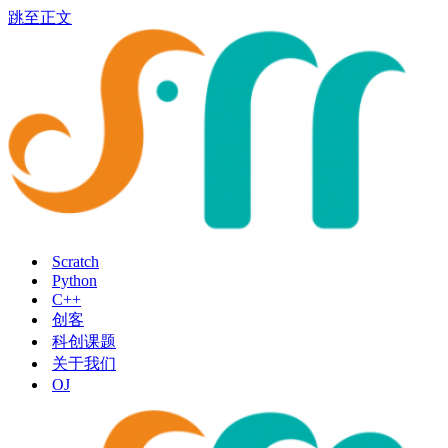
跳至正文
Scratch
Python
C++
创客
科创课题
关于我们
OJ