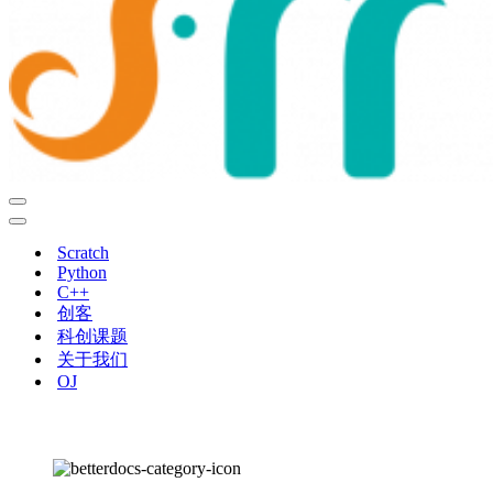
导
航
导
菜
航
Scratch
单
菜
Python
单
C++
创客
科创课题
关于我们
OJ