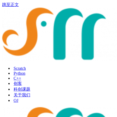
跳至正文
Scratch
Python
C++
创客
科创课题
关于我们
OJ