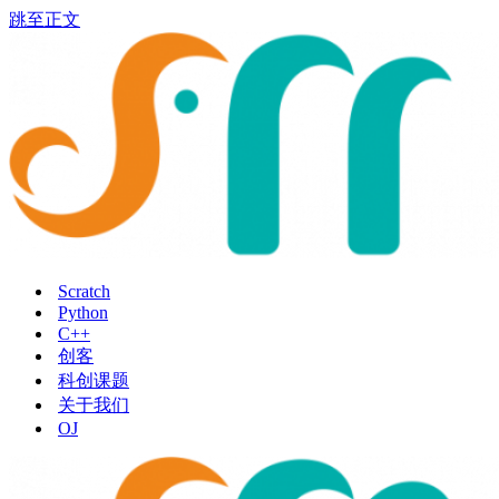
跳至正文
Scratch
Python
C++
创客
科创课题
关于我们
OJ