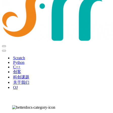
导
航
导
菜
航
Scratch
单
菜
Python
单
C++
创客
科创课题
关于我们
OJ