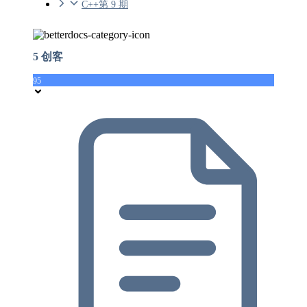
C++第 9 期
5 创客
95