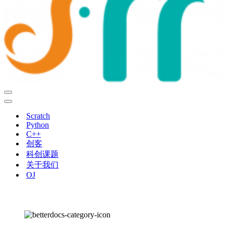
导
航
导
菜
航
Scratch
单
菜
Python
单
C++
创客
科创课题
关于我们
OJ