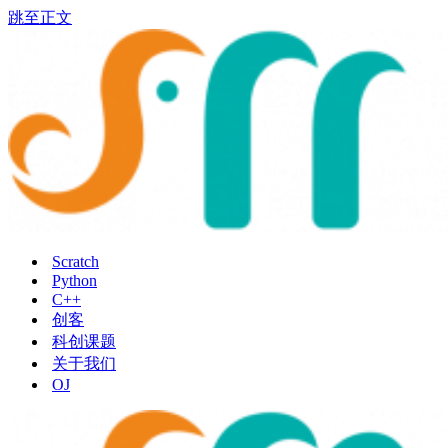
跳至正文
Scratch
Python
C++
创客
科创课题
关于我们
OJ