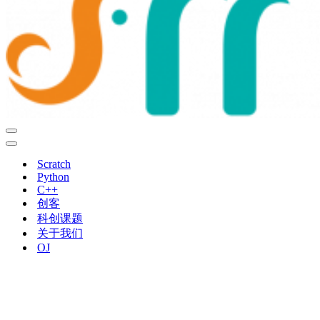
导
航
导
菜
航
Scratch
单
菜
Python
单
C++
创客
科创课题
关于我们
OJ