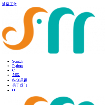
跳至正文
Scratch
Python
C++
创客
科创课题
关于我们
OJ